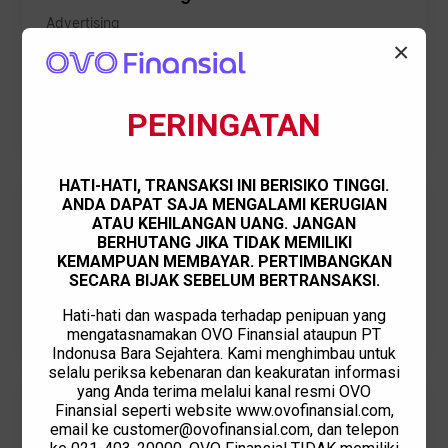
Advertising
×
OMU hanya membutuhkan biaya admin Rp300rb dan bunga
sekitar 2%. Sangat oke dan lebih murah dibandingkan yang
lain. Tidak terlalu memberatkan juga. Adminnya sangat helpful
untuk segala sesuatu yang bersifat administrasi. Proses
PERINGATAN
pendaftarannya cepat. Saat mendaftar, feedback-nya
langsung masuk ke email saya.
HATI-HATI, TRANSAKSI INI BERISIKO TINGGI.
ANDA DAPAT SAJA MENGALAMI KERUGIAN
PT Satu Fokus Optima
ATAU KEHILANGAN UANG. JANGAN
Outsourcing provider
BERHUTANG JIKA TIDAK MEMILIKI
KEMAMPUAN MEMBAYAR. PERTIMBANGKAN
Skemanya sudah cukup bagus dan terstruktur karena melalui
SECARA BIJAK SEBELUM BERTRANSAKSI.
tahap pemberkasan terlebih dahulu. Dimulai dengan
mengunggah apa yang ada di website hingga tahap agreement,
Hati-hati dan waspada terhadap penipuan yang
semuanya cukup oke. Secara keseluruhan setelah berkas
mengatasnamakan OVO Finansial ataupun PT
lengkap dan agreement ditandatangani, sudah cukup bagus.
Indonusa Bara Sejahtera. Kami menghimbau untuk
selalu periksa kebenaran dan keakuratan informasi
yang Anda terima melalui kanal resmi OVO
PT Digital Truk Indonesia
Finansial seperti website www.ovofinansial.com,
email ke customer@ovofinansial.com, dan telepon
Logistics